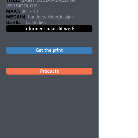
TITEL:
SAINT LUCIA AMAZONA
VERSICOLOR
MAAT:
30 "x 40"
MEDIUM:
handgeschilderde zijde
SERIE:
10 studies
Informeer naar dit werk
Get the print
Products
Dit schilderij maakt deel uit van een
serie met meerdere originelen. Jean-
Baptiste zal meer dan één versie van dit
motief maken, elk afzonderlijk met de
hand getekend met resist op waterbasis
en met de hand beschilderd met Sumi-
ponyhaarborstels om een vloeibare