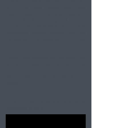
zijdeverf op waterbasis aan te brengen
op 10 mm 100% Habotai-zijde. Geen
twee stukken zijn hetzelfde, waardoor
elk schilderij een origineel is dat
lichtecht en waterbestendig is. Alle
schilderijen worden geleverd met een
handgetekend en gedateerd certificaat
van echtheid.
Omdat Jean-Baptiste elk schilderij met
de hand schildert wanneer het uit de
serie wordt gekocht, heeft hij zeven
dagen nodig om het voltooide stuk te
maken.
Kunst wordt verkocht zonder lijst,
opgerold in een
verzegelde verzendbuis.
Verzending is gratis.