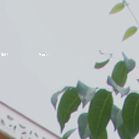
IEST
More