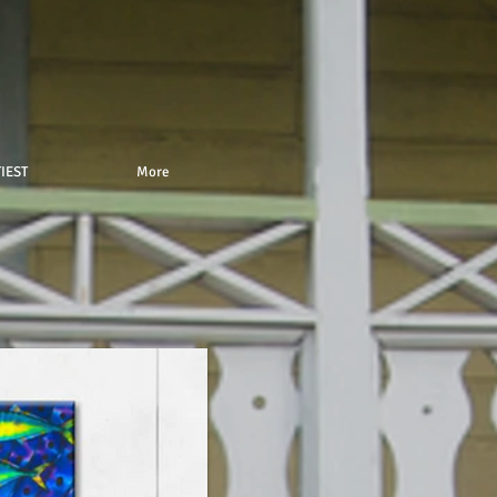
IEST
More