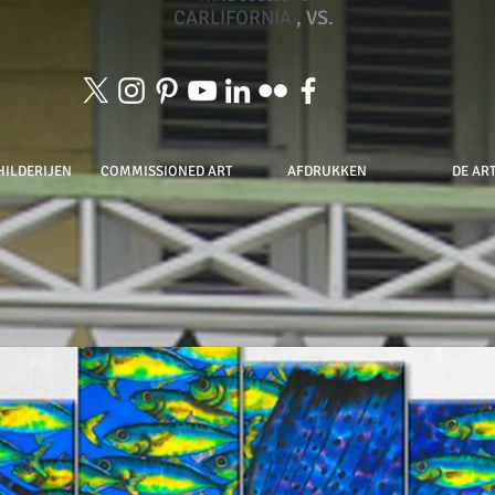
CARLIFORNIA
, VS.
HILDERIJEN
COMMISSIONED ART
AFDRUKKEN
DE ART