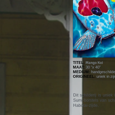
TITEL:
Mango Koi
MAAT:
30 "x 40"
MEDIUM:
handgeschilde
ORIGINEEL:
uniek in zij
Dit schilderij is unie
Sumi-borstels van sc
Habotai-zijde.