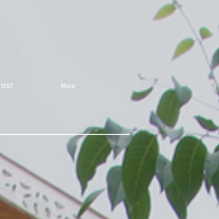
IEST
More