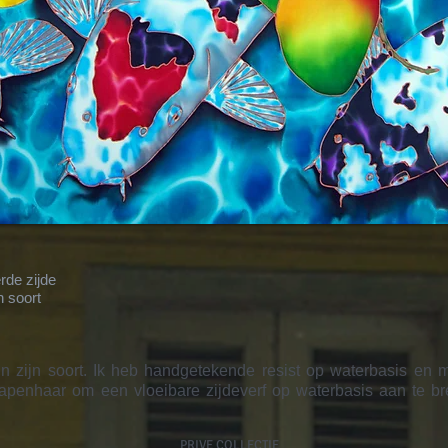
rde zijde
n soort
k in zijn soort. Ik heb handgetekende resist op waterbasis en
hapenhaar om een vloeibare zijdeverf op waterbasis aan te
PRIVE COLLECTIE