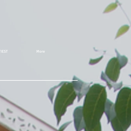
IEST
More