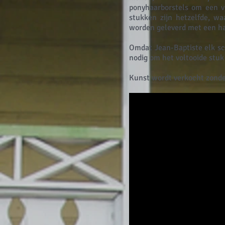
ponyhaarborstels om een v
stukken zijn hetzelfde, waa
worden geleverd met een ha
Omdat Jean-Baptiste elk sch
nodig om het voltooide stuk
Kunst wordt verkocht zonder