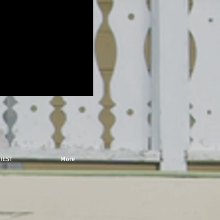
IEST
More