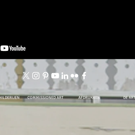
HILDERIJEN
COMMISSIONED ART
AFDRUKKEN
DE ART