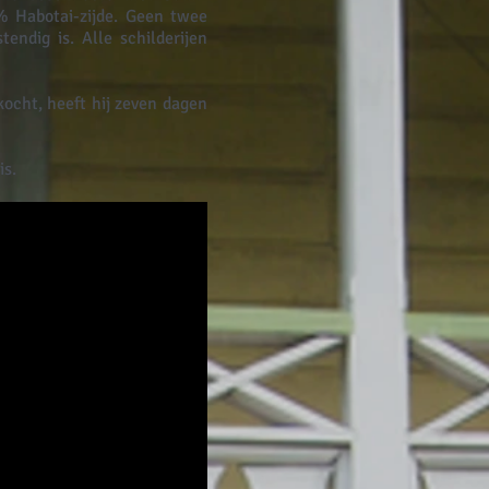
% Habotai-zijde. Geen twee
tendig is. Alle schilderijen
kocht, heeft hij zeven dagen
is.