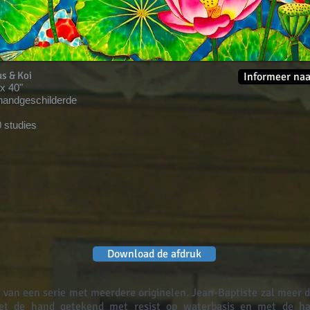
s & Koi
Informeer naa
"x 40"
andgeschilderde
 studies
Download de afdruk
it van een serie met meerdere originelen. Jean-Baptiste zal meer d
met de hand getekend met resist op waterbasis en met de h