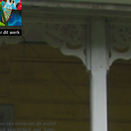
r dit werk
an één versie van dit motief
and beschilderd met Sumi-