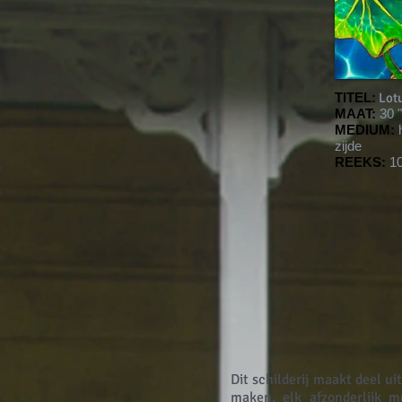
TITEL:
Lotu
MAAT:
30 
MEDIUM:
h
zijde
REEKS:
10
Dit schilderij maakt deel u
maken, elk afzonderlijk 