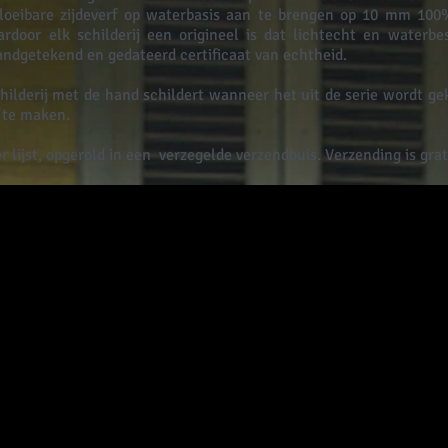
loeibare zijdeverf op waterbasis aan te brengen op 10 mm 100
rdoor elk schilderij een origineel is dat lichtecht en waterbes
ndgetekend en gedateerd certificaat van echtheid.
ilderij met de hand schildert wanneer het uit de serie wordt ge
 te maken.
 lijst, opgerold in een
verzegelde verzendbuis. Verzending is grat