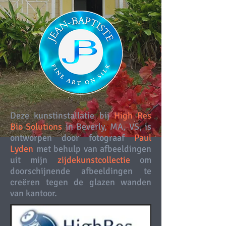
Deze kunstinstallatie bij
High Res
Bio Solutions
in Beverly, MA, VS, is
ontworpen door fotograaf
Paul
Lyden
met behulp van afbeeldingen
uit mijn
zijdekunstcollectie
om
doorschijnende afbeeldingen te
creëren tegen de glazen wanden
van kantoor.