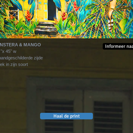
NSTERA & MANGO
Informeer naa
 "x 45" w
andgeschilderde zijde
k in zijn soort
Haal de print