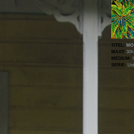
TITEL:
MO
MAAT:
30h
MEDIUM:
h
SERIE:
Unie