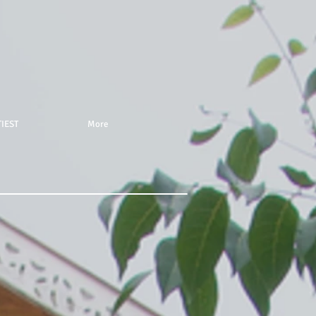
IEST
More