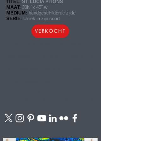
TITEL:
ST. LUCIA PITONS
MAAT:
30h "x 45" w
MEDIUM:
handgeschilderde zijde
SERIE:
Uniek in zijn soort
VERKOCHT
Dit schilderij is uniek in opdracht. Ik
heb met de hand getekende resist op
waterbasis en met de hand geverfd met
Sumi-borstels van schapenhaar om
een vloeibare pigment zijdeverf op
waterbasis aan te brengen op 10 mm,
100% Habotai-zijde.
PRIVÉ-COLLECTIE VAN
St. Lucia Distillers Limited, St. Lucia
WI