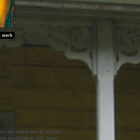
t werk
an één versie van dit motief
and beschilderd met Sumi-