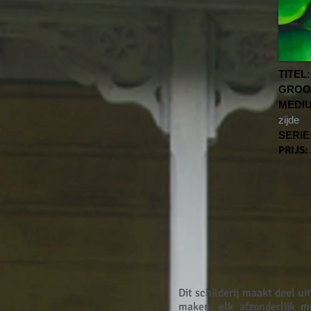
TITEL:
GROO
MEDI
zijde
SERIE
PRIJS:
Dit schilderij maakt deel u
maken, elk afzonderlijk 