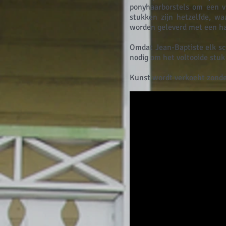
ponyhaarborstels om een v
stukken zijn hetzelfde, waa
worden geleverd met een ha
Omdat Jean-Baptiste elk sch
nodig om het voltooide stuk
Kunst wordt verkocht zonder