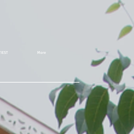
IEST
More