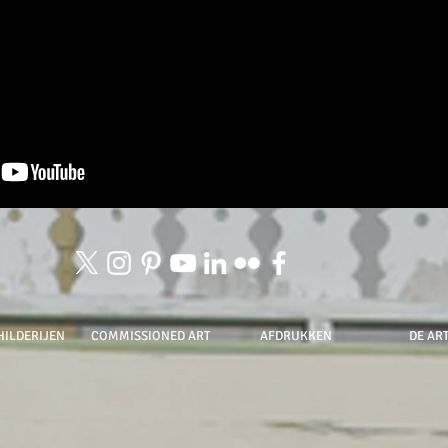
HILDERIJEN
COMMISSIONED ART
AFDRUKKEN
DE ART