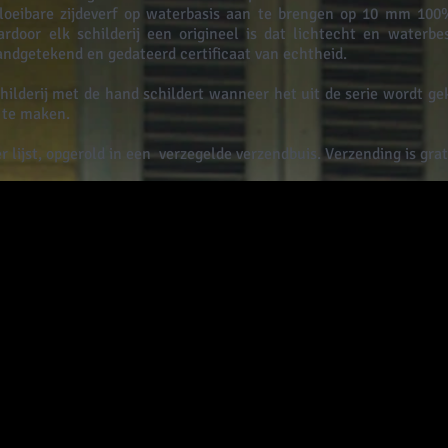
loeibare zijdeverf op waterbasis aan te brengen op 10 mm 100
rdoor elk schilderij een origineel is dat lichtecht en waterbes
ndgetekend en gedateerd certificaat van echtheid.
ilderij met de hand schildert wanneer het uit de serie wordt ge
 te maken.
 lijst, opgerold in een
verzegelde verzendbuis. Verzending is grat