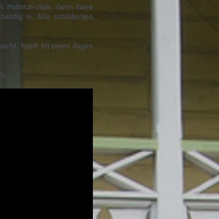
% Habotai-zijde. Geen twee
tendig is. Alle schilderijen
kocht, heeft hij zeven dagen
is.