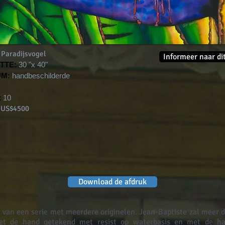
Paradijsvogel
Informeer naar di
TTE:
30 "x 40"
UM:
handbeschilderde
:
10
US$4500
Download de afdruk
it van een serie met meerdere originelen. Jean-Baptiste zal meer d
met de hand getekend met resist op waterbasis en met de h