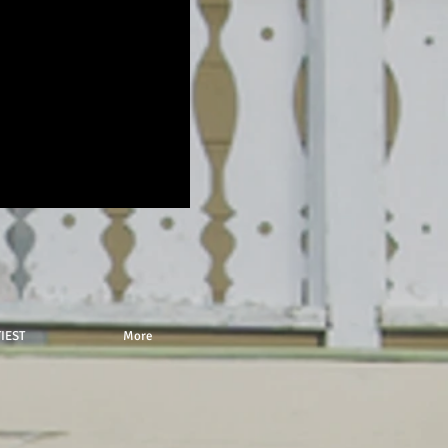
IEST
More