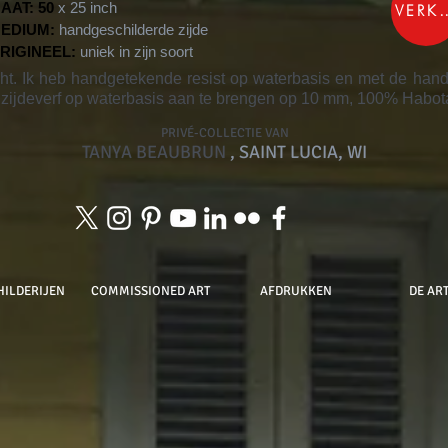
AAT: 50
x 25 inch
VERK
EDIUM:
handgeschilderde zijde
RIGINEEL:
uniek in zijn soort
racht. Ik heb handgetekende resist op waterbasis en met de han
zijdeverf op waterbasis aan te brengen op 10 mm, 100% Habota
PRIVÉ-COLLECTIE VAN
TANYA BEAUBRUN
, SAINT LUCIA, WI
HILDERIJEN
COMMISSIONED ART
AFDRUKKEN
DE ART