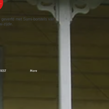
OCHT
d geverfd met Sumi-borstels van
i-zijde.
IEST
More