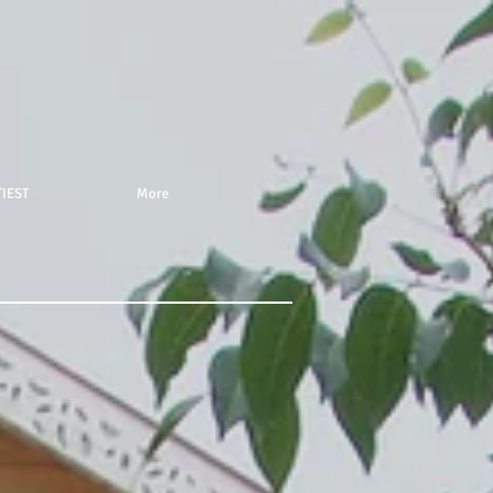
IEST
More