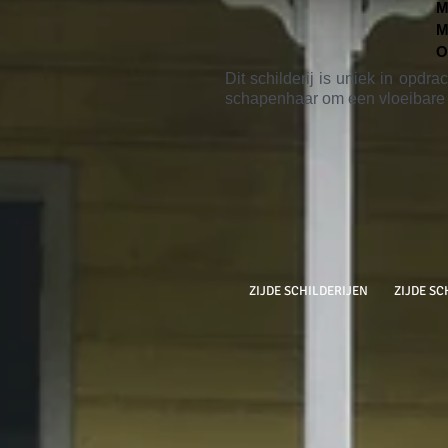
M
M
O
Dit schilderij is uniek in opd
schapenhaar om een vloeibare 
ZIJDE SCHILDERIJEN
ZIJDE SC